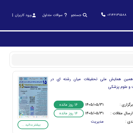
02146131588
جستجو
سوالات متداول
ورود کاربران
دهمین همایش ملی تحقیقات میان رشته ای در
 و علوم پزشکی
16 روز مانده
رگزاری :
1405/05/31
16 روز مانده
رسال مقالات :
1405/05/31
دی :
مدیریت
بیشتر بدانید ...