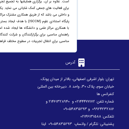
است. علاوه بر آن، برگزاری همایشها به تجمیع تجرب
برای فعالیت های جمعی کمک شایانی می نماید. یکی
و داخلی می باشد که از طریق همکاری مشترک مراکز
پایگاه استنادی علوم (CCM
با همکاری مراکز علمی و دانشگاه ها ایجاد شده ا
راهنمای مناسبی برای برگزارکنندگان و شرکت کنندگان
مناسبی برای انتقال تجربیات در سطوح مختلف فراهم
آدرس
تهران: بلوار اشرفی اصفهانی، بالاتر از میدان پونک.
خیابان سوم، پلاک 30، واحد 8. دبیرخانه بین المللی
کنفرانس ها
شماره تلفن: 02144477172 و 21461328940 و
09924232816 و 09054835293
تلفکس: 02146131588
پشتیبانی: تلگرام / واتساپ 09054835293 ایتا