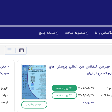
تماس با ما
مجموعه مقالات
سامانه جامع
هارمین كنفرانس بين المللي پژوهش هاي
» پانز
م انساني در ايران
مديريت
16 روز مانده
ی :
1405/05/31
تاریخ ب
16 روز مانده
مقالات :
1405/05/31
مهلت ا
مدیریت
گروه بن
بیشتر بدانید ...