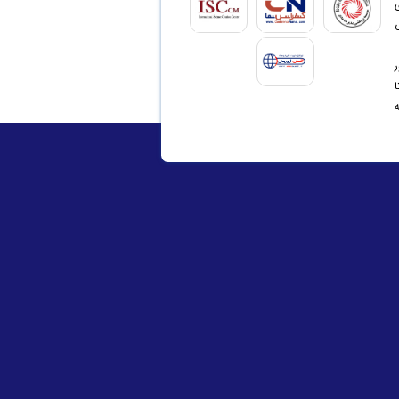
ی
ی
ر
ه