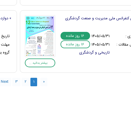
ن کنفرانس ملی مدیریت و صنعت گردشگری
» دوازد
16 روز مانده
ی :
1405/05/31
تاریخ ب
16 روز مانده
مقالات :
1405/05/31
مهلت ا
تاریخی و گردشگری
گروه بن
بیشتر بدانید ...
Next
3
2
1
«