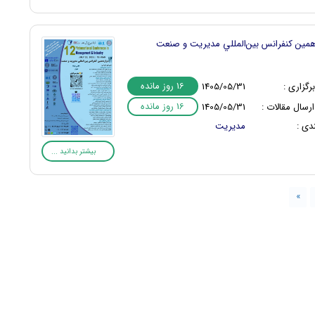
همین كنفرانس بين‌المللي مديريت و صنعت
16 روز مانده
رگزاری :
1405/05/31
16 روز مانده
رسال مقالات :
1405/05/31
دی :
مدیریت
بیشتر بدانید ...
»