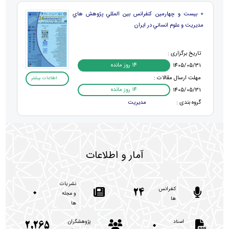
» بیست و چهارمین كنفرانس بين المللي پژوهش هاي
مديريت و علوم انساني در ايران
تاریخ برگزاری :
14 روز مانده
1405/05/31
مهلت ارسال مقالات :
اطلاعات بیشتر
14 روز مانده
1405/05/31
گروه بندی :
مدیریت
آمار و اطلاعات
نشریات
کنفرانس
0
24
و مجله
ها
ها
اسناد
پژوهشگران
2,265
0