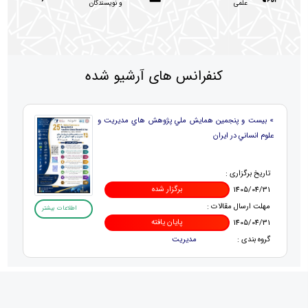
علمی
و نویسندگان
کنفرانس های آرشیو شده
» بیست و پنجمین همايش ملي پژوهش هاي مديريت و
علوم انساني در ايران
تاریخ برگزاری :
برگزار شده
1405/04/31
مهلت ارسال مقالات :
اطلاعات بیشتر
پایان یافته
1405/04/31
گروه بندی :
مدیریت